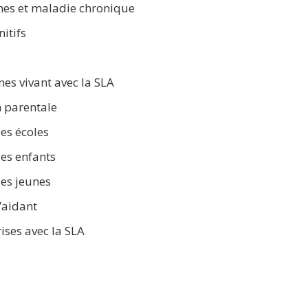
imes et maladie chronique
itifs
es vivant avec la SLA
 parentale
es écoles
des enfants
des jeunes
l’aidant
ises avec la SLA