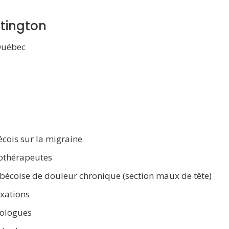
tington
Québec
écois sur la migraine
iothérapeutes
ébécoise de douleur chronique (section maux de tête)
axations
hologues