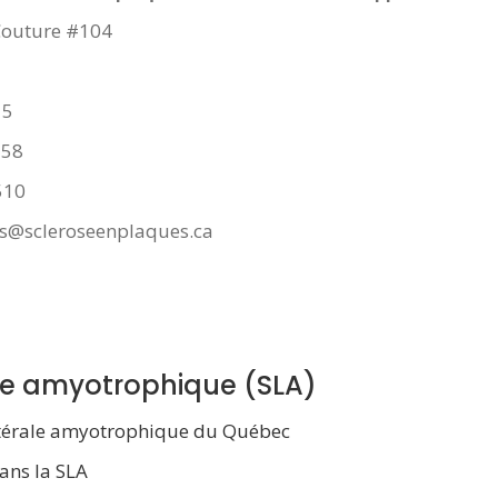
Couture #104
2
15
758
510
es@scleroseenplaques.ca
ale amyotrophique (SLA)
latérale amyotrophique du Québec
dans la SLA